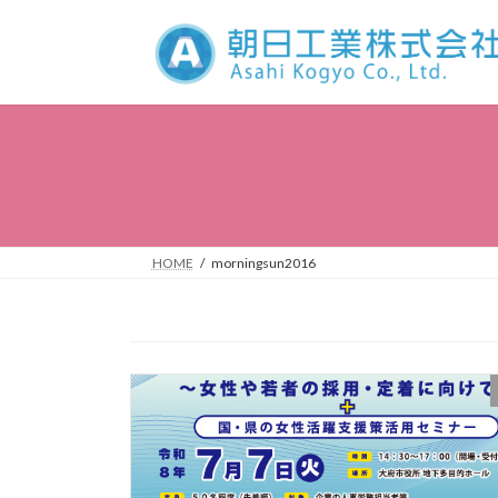
コ
ナ
ン
ビ
テ
ゲ
ン
ー
ツ
シ
へ
ョ
ス
ン
キ
に
ッ
移
プ
動
HOME
morningsun2016