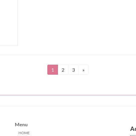
1
2
3
»
固
固
固
定
定
定
ペ
ペ
ペ
ー
ー
ー
ジ
ジ
ジ
Menu
A
HOME