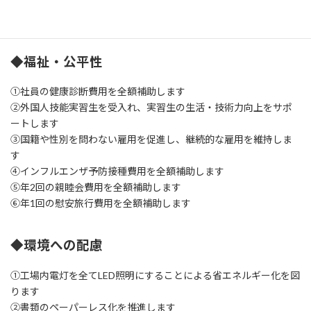
①生産現場におけるロボット化を推進します
②IT化による作業の効率化を目指します
◆福祉・公平性
①社員の健康診断費用を全額補助します
②外国人技能実習生を受入れ、実習生の生活・技術力向上をサポ
ートします
③国籍や性別を問わない雇用を促進し、継続的な雇用を維持しま
す
④インフルエンザ予防接種費用を全額補助します
⑤年2回の親睦会費用を全額補助します
⑥年1回の慰安旅行費用を全額補助します
◆環境への配慮
①工場内電灯を全てLED照明にすることによる省エネルギー化を図
ります
②書類のペーパーレス化を推進します