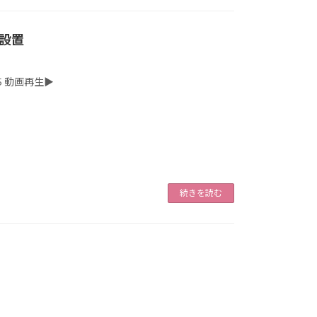
設置
5 動画再生▶
続きを読む