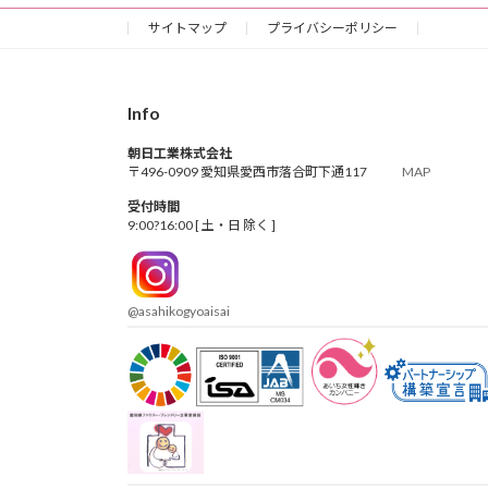
の
サイトマップ
プライバシーポリシー
ペ
ー
Info
ジ
朝日工業株式会社
送
〒496-0909 愛知県愛西市落合町下通117
MAP
り
受付時間
9:00?16:00 [ 土・日 除く ]
@asahikogyoaisai