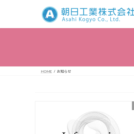
コ
ナ
ン
ビ
テ
ゲ
ン
ー
ツ
シ
へ
ョ
ス
ン
キ
に
ッ
移
プ
動
HOME
お知らせ