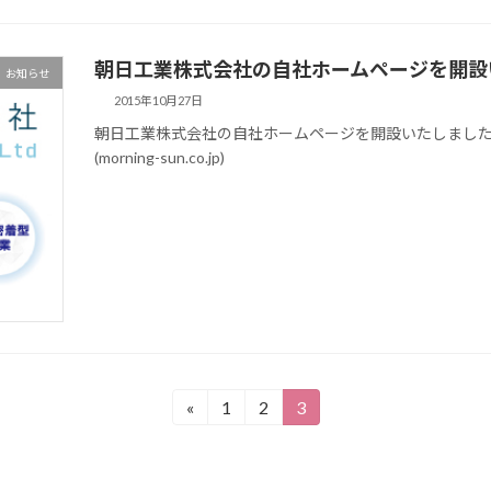
朝日工業株式会社の自社ホームページを開設
お知らせ
2015年10月27日
朝日工業株式会社の自社ホームページを開設いたしました。201
(morning-sun.co.jp)
«
1
2
3
固
固
固
定
定
定
ペ
ペ
ペ
ー
ー
ー